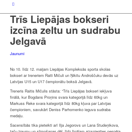
Trīs Liepājas bokseri
izcīna zeltu un sudrabu
Jelgavā
Jaunumi
No 10. līdz 12. maijam Liepājas Kompleksās sporta skolas
bokseri ar treneriem Raiti Mičuli un Ņikitu Androščuku devās uz
Latvijas U15 un U17 čempionātu boksā Jelgavā.
Treneris Raitis Mičulis stāsta: “Trīs Liepājas bokseri iekļuva
finālā, kur Bogdans Proņins svara kategorijā līdz 60kg un
Markuss Reke svara kategorijā līdz 80kg kļuva par Latvijas
čempioniem, savukārt Deniss Parhomenko ieguva sudraba
medaļu.
Sacensībās tika pieteikti arī Ilja Jegorovs un Lana Studeņikova,
taču traumu un slimošanas dēļ, līdz finālam aizsniegties nespēja,