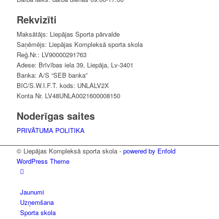
Rekvizīti
Maksātājs: Liepājas Sporta pārvalde
Saņēmējs: Liepājas Kompleksā sporta skola
Reģ.Nr.: LV90000291763
Adese: Brīvības iela 39, Liepāja, Lv-3401
Banka: A/S “SEB banka”
BIC/S.W.I.F.T. kods: UNLALV2X
Konta Nr. LV48UNLA0021600008150
Noderīgas saites
PRIVĀTUMA POLITIKA
© Liepājas Kompleksā sporta skola -
powered by Enfold
WordPress Theme
Jaunumi
Uzņemšana
Sporta skola