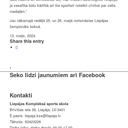
ja veselība būtu kārtībā arī šie sportisti noteikti cīnītos par zelta
medaļām.”
Jau nākamajā nedēļā 25. un 26. maijā norisināsies Liepājas
čempionāts boksā.
13. maijs, 2024.
Share this entry
.
Seko līdzi jaunumiem arī Facebook
Kontakti
Liepājas Kompleksā sporta skola
Brīvības iela 39, Liepāja, LV-3401
E-pasts: liepaja.kss@liepaja.lv
Tālrunis: 63423226
Darba laiks: darba dienās 09.00-17.00