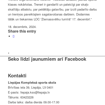
klases nokārtotas. Treneri ir gandarīti un pateicīgi par skaļo
skatītāju atbalstu, par peldētāju gatavību, par izcili padarīto darbu
un treniņos paveiktajiem sagatavošanas darbiem. Dodamies
tālāk un tiekamies LOC “Ziemassvētku turnīrā” 17. decembrī.”
18. decembris, 2024.
Share this entry
.
Seko līdzi jaunumiem arī Facebook
Kontakti
Liepājas Kompleksā sporta skola
Brīvības iela 39, Liepāja, LV-3401
E-pasts: liepaja.kss@liepaja.lv
Tālrunis: 63423226
Darba laiks: darba dienās 09.00-17.00