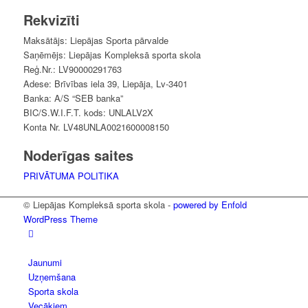
Rekvizīti
Maksātājs: Liepājas Sporta pārvalde
Saņēmējs: Liepājas Kompleksā sporta skola
Reģ.Nr.: LV90000291763
Adese: Brīvības iela 39, Liepāja, Lv-3401
Banka: A/S “SEB banka”
BIC/S.W.I.F.T. kods: UNLALV2X
Konta Nr. LV48UNLA0021600008150
Noderīgas saites
PRIVĀTUMA POLITIKA
© Liepājas Kompleksā sporta skola -
powered by Enfold
WordPress Theme
Jaunumi
Uzņemšana
Sporta skola
Vecākiem