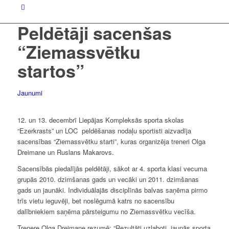
Peldētāji sacenšas
“Ziemassvētku
startos”
Jaunumi
12. un 13. decembrī Liepājas Kompleksās sporta skolas
“Ezerkrasts” un LOC peldēšanas nodaļu sportisti aizvadīja
sacensības “Ziemassvētku starti”, kuras organizēja treneri Olga
Dreimane un Ruslans Makarovs.
Sacensībās piedalījās peldētāji, sākot ar 4. sporta klasi vecuma
grupās 2010. dzimšanas gads un vecāki un 2011. dzimšanas
gads un jaunāki. Individuālajās disciplīnās balvas saņēma pirmo
trīs vietu ieguvēji, bet noslēgumā katrs no sacensību
dalībniekiem saņēma pārsteigumu no Ziemassvētku vecīša.
Trenere Olga Dreimane rezumē: “Rezultāti uzlaboti, jaunās sporta