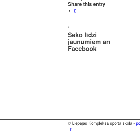
Share this entry
.
Seko līdzi
jaunumiem arī
Facebook
© Liepājas Kompleksā sporta skola -
p