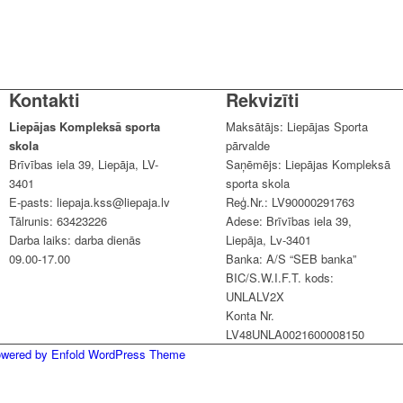
Kontakti
Rekvizīti
Liepājas Kompleksā sporta
Maksātājs: Liepājas Sporta
skola
pārvalde
Brīvības iela 39, Liepāja, LV-
Saņēmējs: Liepājas Kompleksā
3401
sporta skola
E-pasts: liepaja.kss@liepaja.lv
Reģ.Nr.: LV90000291763
Tālrunis: 63423226
Adese: Brīvības iela 39,
Darba laiks: darba dienās
Liepāja, Lv-3401
09.00-17.00
Banka: A/S “SEB banka”
BIC/S.W.I.F.T. kods:
UNLALV2X
Konta Nr.
LV48UNLA0021600008150
owered by Enfold WordPress Theme