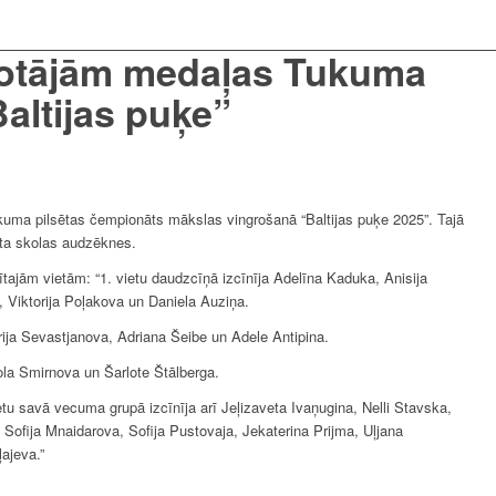
rotājām medaļas Tukuma
altijas puķe”
kuma pilsētas čempionāts mākslas vingrošanā “Baltijas puķe 2025”. Tajā
rta skolas audzēknes.
nītajām vietām: “1. vietu daudzcīņā izcīnīja Adelīna Kaduka, Anisija
 Viktorija Poļakova un Daniela Auziņa.
torija Sevastjanova, Adriana Šeibe un Adele Antipina.
kola Smirnova un Šarlote Štālberga.
tu savā vecuma grupā izcīnīja arī Jeļizaveta Ivaņugina, Nelli Stavska,
Sofija Mnaidarova, Sofija Pustovaja, Jekaterina Prijma, Uļjana
ajeva.”