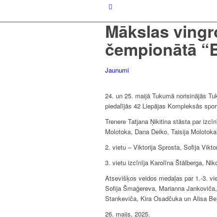
Mākslas ving
čempionātā “B
Jaunumi
24. un 25. maijā Tukumā norisinājās Tu
piedalījās 42 Liepājas Kompleksās spo
Trenere Tatjana Ņikitina stāsta par izcī
Molotoka, Dana Deiko, Taisija Molotoka,
2. vietu – Viktorija Sprosta, Sofija Vik
3. vietu izcīnīja Karolīna Štālberga, Ni
Atsevišķos veidos medaļas par 1.-3. vie
Sofija Šmaģereva, Marianna Jankoviča, 
Stankeviča, Kira Osadčuka un Alisa Beļ
26. maijs, 2025.